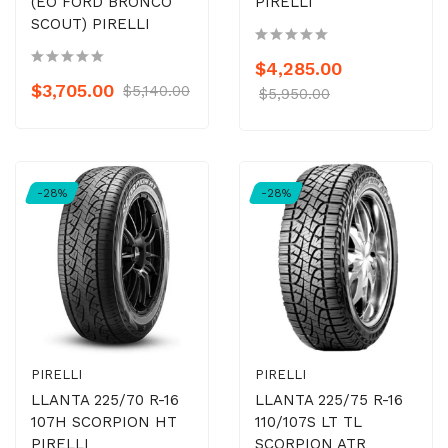
(EO FORD BRONCO
PIRELLI
SCOUT) PIRELLI
$4,285.00
$3,705.00
$5,140.00
$5,950.00
-28%
-28%
PIRELLI
PIRELLI
LLANTA 225/70 R-16
LLANTA 225/75 R-16
107H SCORPION HT
110/107S LT TL
PIRELLI
SCORPION ATR