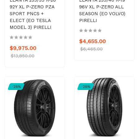
LLANTA 235/35 R-20
LLANTA 235/40 R-19
92Y XL P-ZERO PZA
96V XL P-ZERO ALL
SPORT PNCS +
SEASON (EO VOLVO)
ELECT (EO TESLA
PIRELLI
MODEL 3) PIRELLI
$4,655.00
$9,975.00
$6,465.00
$13,850.00
-28%
-28%