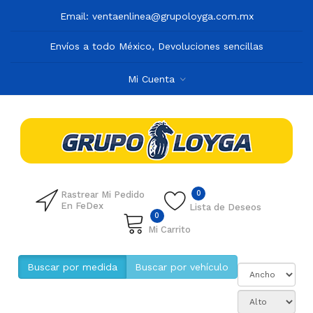
Email:
ventaenlinea@grupoloyga.com.mx
Envíos a todo México, Devoluciones sencillas
Mi Cuenta
0
Rastrear Mi Pedido
En FeDex
Lista de Deseos
0
Mi Carrito
Buscar por medida
Buscar por vehículo