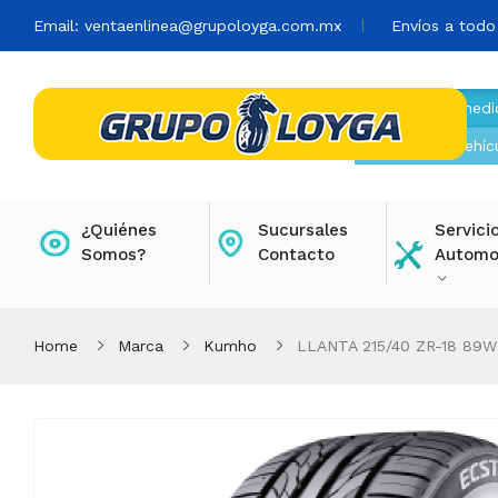
Email:
ventaenlinea@grupoloyga.com.mx
Envíos a todo
Buscar por medi
Buscar por vehíc
¿Quiénes
Sucursales
Servici
Somos?
Contacto
Automo
Home
Marca
Kumho
LLANTA 215/40 ZR-18 89