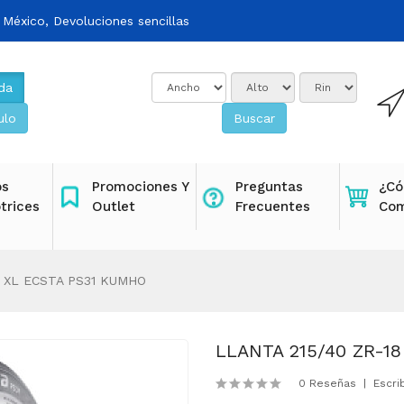
 México, Devoluciones sencillas
da
ulo
Buscar
os
Promociones Y
Preguntas
¿C
trices
Outlet
Frecuentes
Com
W XL ECSTA PS31 KUMHO
LLANTA 215/40 ZR-1
0 Reseñas
Escri