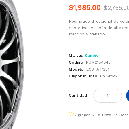
$1,985.00
$2,755.0
Neumático direccional de vera
deportivos y sedán de altas p
tracción y frenado...
Marcas
Kumho
Código:
KUM2184843
Modelo:
ECSTA PS31
Disponibilidad:
En Stock
Cantidad
Agregar A La Lista De Des