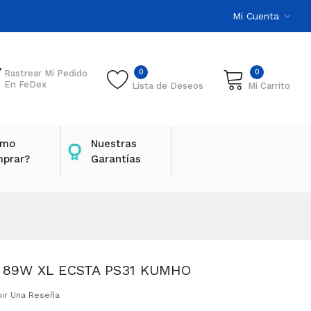
Mi Cuenta
0
0
Rastrear Mi Pedido
En FeDex
Lista de Deseos
Mi Carrito
ómo
Nuestras
prar?
Garantías
8 89W XL ECSTA PS31 KUMHO
bir Una Reseña