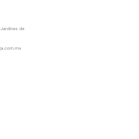
 Jardines de
ga.com.mx
Marcas
Promociones