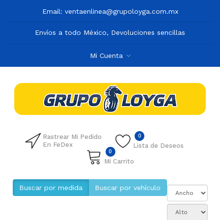
Email:
ventaenlinea@grupoloyga.com.mx
Envíos a todo México, Devoluciones sencillas
Mi Cuenta
0
Rastrear Mi Pedido
En FeDex
Lista de Deseos
0
Mi Carrito
Buscar por medida
Buscar por vehículo