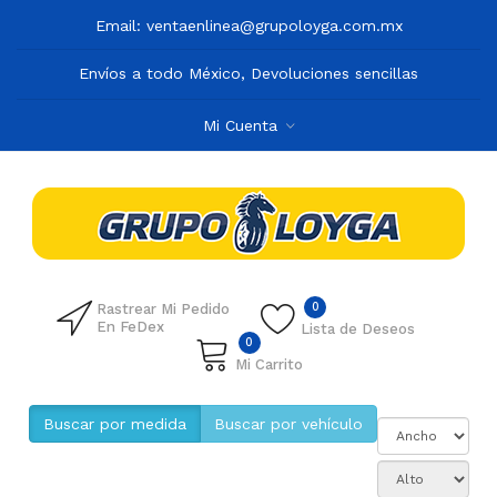
Email:
ventaenlinea@grupoloyga.com.mx
Envíos a todo México, Devoluciones sencillas
Mi Cuenta
0
Rastrear Mi Pedido
En FeDex
Lista de Deseos
0
Mi Carrito
Buscar por medida
Buscar por vehículo