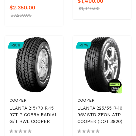
$1,400.00
$2,350.00
$1,940.00
$3,260.00
-28%
-37%
COOPER
COOPER
LLANTA 215/70 R-15
LLANTA 225/55 R-16
97T P COBRA RADIAL
95V STD ZEON ATP
G/T RWL COOPER
COOPER (DOT 3920)