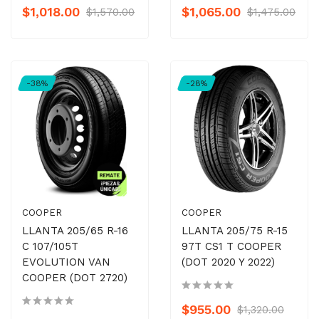
$1,018.00
$1,065.00
$1,570.00
$1,475.00
-38%
-28%
COOPER
COOPER
LLANTA 205/65 R-16
LLANTA 205/75 R-15
C 107/105T
97T CS1 T COOPER
EVOLUTION VAN
(DOT 2020 Y 2022)
COOPER (DOT 2720)
$955.00
$1,320.00