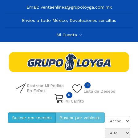
Email:
ventaenlinea@grupoloyga.com.mx
Envíos a todo México, Devoluciones sencillas
Mi Cuenta
0
Rastrear Mi Pedido
En FeDex
Lista de Deseos
0
Mi Carrito
Buscar por medida
Buscar por vehículo