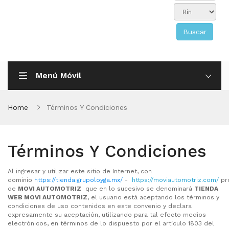
Buscar
Menú Móvil
Home
Términos Y Condiciones
Términos Y Condiciones
Al ingresar y utilizar este sitio de Internet, con
dominio
https://tienda.grupoloyga.mx/
-
https://moviautomotriz.com/
pr
de
MOVI AUTOMOTRIZ
que en lo sucesivo se denominará
TIENDA
WEB
MOVI AUTOMOTRIZ
, el usuario está aceptando los términos y
condiciones de uso contenidos en este convenio y declara
expresamente su aceptación, utilizando para tal efecto medios
electrónicos, en términos de lo dispuesto por el artículo 1803 del