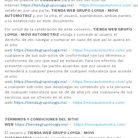
Aquí se plasma un
CONVENIO
para el uso del sitio de
Internet
https://tienda.grupoloyga.mx/
-
https://moviautomotriz.com/
qu
celebran: por una parte,
TIENDA WEB GRUPO LOYGA -
MOVI
AUTOMOTRIZ
y, por la otra, el usuario, sujetándose, ambas partes,
a lo establecido en este documento.
Por virtud de la celebración de este convenio,
TIENDA WEB GRUPO
LOYGA -
MOVI AUTOMOTRIZ
otorga y concede al usuario el
derecho de ver, navegar y comprar en caso de que así lo quiera en
el sitio
web
https://tienda.grupoloyga.mx/
-
https://moviautomotriz.com/
y/o
cualquiera de sus sub-sitios de conformidad con los términos y
condiciones de uso que aquí se estipulan. Para los efectos del
presente convenio, las partes acuerdan que por usuario se
entenderá a cualquier persona de cualquier naturaleza que acceda
al sitio
web
https://tienda.grupoloyga.mx/
-
https://moviautomotriz.com/
y/o
a cualquier sub-sitio que despliegan su contenido y/o a la persona
de cualquier naturaleza que se dé de alta y/o use cualquiera de los
servicios que se ofrecen en el sitio
web
https://tienda.grupoloyga.mx/
-
https://moviautomotriz.com/
TÉRMINOS Y CONDICIONES DEL SITIO
WEB
https://tienda.grupoloyga.mx/
-
https://moviautomotriz.com/
El usuario y
TIENDA WEB GRUPO LOYGA -
MOVI