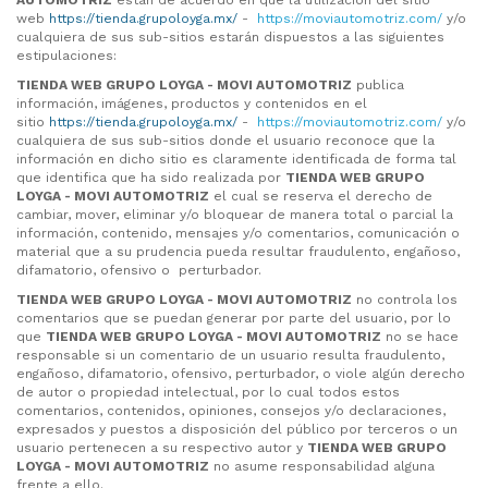
AUTOMOTRIZ
están de acuerdo en que la utilización del sitio
web
https://tienda.grupoloyga.mx/
-
https://moviautomotriz.com/
y/o
cualquiera de sus sub-sitios estarán dispuestos a las siguientes
estipulaciones:
TIENDA WEB GRUPO LOYGA -
MOVI AUTOMOTRIZ
publica
información, imágenes, productos y contenidos en el
sitio
https://tienda.grupoloyga.mx/
-
https://moviautomotriz.com/
y/o
cualquiera de sus sub-sitios donde el usuario reconoce que la
información en dicho sitio es claramente identificada de forma tal
que identifica que ha sido realizada por
TIENDA WEB GRUPO
LOYGA -
MOVI AUTOMOTRIZ
el cual se reserva el derecho de
cambiar, mover, eliminar y/o bloquear de manera total o parcial la
información, contenido, mensajes y/o comentarios, comunicación o
material que a su prudencia pueda resultar fraudulento, engañoso,
difamatorio, ofensivo o perturbador.
TIENDA WEB GRUPO LOYGA -
MOVI AUTOMOTRIZ
no controla los
comentarios que se puedan generar por parte del usuario, por lo
que
TIENDA WEB GRUPO LOYGA -
MOVI AUTOMOTRIZ
no se hace
responsable si un comentario de un usuario resulta fraudulento,
engañoso, difamatorio, ofensivo, perturbador, o viole algún derecho
de autor o propiedad intelectual, por lo cual todos estos
comentarios, contenidos, opiniones, consejos y/o declaraciones,
expresados y puestos a disposición del público por terceros o un
usuario pertenecen a su respectivo autor y
TIENDA WEB GRUPO
LOYGA -
MOVI AUTOMOTRIZ
no asume responsabilidad alguna
frente a ello.