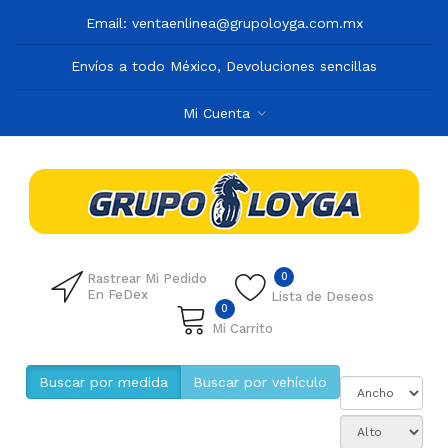
Email:
ventaenlinea@grupoloyga.com.mx
Envíos a todo México, Devoluciones sencillas
Mi Cuenta
0
Rastrear Mi Pedido
En FeDex
Lista de Deseos
0
Mi Carrito
Buscar por medida
Buscar por vehículo