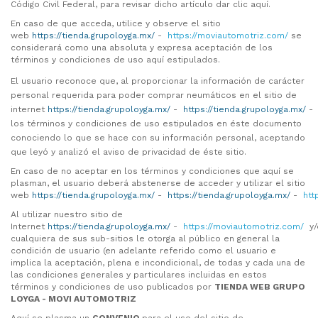
Código Civil Federal, para revisar dicho artículo dar clic aquí.
En caso de que acceda, utilice y observe el sitio
web
https://tienda.grupoloyga.mx/
-
https://moviautomotriz.com/
se
considerará como una absoluta y expresa aceptación de los
términos y condiciones de uso aquí estipulados.
El usuario reconoce que, al proporcionar la información de carácter
personal requerida para poder comprar neumáticos en el sitio de
internet
https://tienda.grupoloyga.mx/
-
https://tienda.grupoloyga.mx/
-
los términos y condiciones de uso estipulados en éste documento
conociendo lo que se hace con su información personal, aceptando
que leyó y analizó el aviso de privacidad de éste sitio.
En caso de no aceptar en los términos y condiciones que aquí se
plasman, el usuario deberá abstenerse de acceder y utilizar el sitio
web
https://tienda.grupoloyga.mx/
-
https://tienda.grupoloyga.mx/
-
htt
Al utilizar nuestro sitio de
Internet
https://tienda.grupoloyga.mx/
-
https://moviautomotriz.com/
y/
cualquiera de sus sub-sitios le otorga al público en general la
condición de usuario (en adelante referido como el usuario e
implica la aceptación, plena e incondicional, de todas y cada una de
las condiciones generales y particulares incluidas en estos
términos y condiciones de uso publicados por
TIENDA WEB GRUPO
LOYGA -
MOVI AUTOMOTRIZ