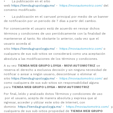
•
La publicación en el sitio
web
https://tienda.grupoloyga.mx/
-
https://moviautomotriz.com/
del
convenio modificado.
•
La publicación en el carrusel principal por medio de un banner
de notificación por un periodo de 7 días a partir del cambio.
Por consecuente el usuario está de acuerdo en revisar dichos
términos y condiciones de uso periódicamente con la finalidad de
mantenerse al tanto. No obstante lo anterior, cada vez que el
usuario acceda al
sitio
https://tienda.grupoloyga.mx/
-
https://moviautomotriz.com/
o
cualquiera de sus sub-sitios se considerará como una aceptación
absoluta a las modificaciones de los términos y condiciones.
A su vez
TIENDA WEB GRUPO LOYGA -
MOVI AUTOMOTRIZ
se
reserva el derecho a exclusiva decisión y sin ninguna necesidad de
notificar o avisar a ningún usuario, descontinuar o eliminar el
sitio
https://tienda.grupoloyga.mx/
-
https://moviautomotriz.com/
así
como cualquiera de sus sub-sitios sin responsabilidad alguna
para
TIENDA WEB GRUPO LOYGA -
MOVI AUTOMOTRIZ
Por final, leído y analizado éstos Términos y condiciones de uso
por el usuario, acepta de manera absoluta y expresa que al
ingresar, acceder y utilizar este sitio de Internet, con
dominio
https://tienda.grupoloyga.mx/
-
https://moviautomotriz.com/
y
cualquiera de sus sub-sitios propiedad de
TIENDA WEB GRUPO