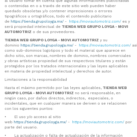
al usuario tomar en cuenta que algunas informaciones publicitadas
o contenidas en o a través de este sitio web pueden haber
quedado obsoletas y/o contener imprecisiones o errores
tipográficos u ortográficos, todo el contenido publicitario
de
https://tienda.grupoloyga.mx/
-
https://moviautomotriz.com/
es y
será propiedad intelectual de
TIENDA WEB GRUPO LOYGA -
MOVI
AUTOMOTRIZ
o de sus proveedores.
TIENDA WEB GRUPO LOYGA -
MOVI AUTOMOTRIZ
y su
dominio
https://tienda.grupoloyga.mx/
-
https://moviautomotriz.com/
as
como sub-dominios logotipos y todo el material que aparece en
dicho sitio, son marcas, nombres de dominio, nombres comerciales
y obras artísticas propiedad de sus respectivos titulares y están
protegidos por los tratados internacionales y las leyes aplicables
en materia de propiedad intelectual y derechos de autor.
Limitaciones a la responsabilidad
Hasta el máximo permitido por las leyes aplicables,
TIENDA WEB
GRUPO LOYGA -
MOVI AUTOMOTRIZ
no será responsable, en
ningún caso, por daños directos, indirectos, especiales, o
incidentales, que en cualquier manera se deriven o se relacionen
con los siguientes puntos:
•
El uso y/o acceso al sitio
web
https://tienda.grupoloyga.mx/
-
https://moviautomotriz.com/
por
parte del usuario.
•
La actualización o falta de actualización de la información