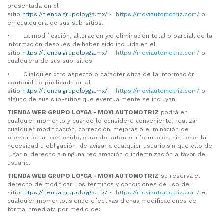
presentada en el
sitio
https://tienda.grupoloyga.mx/
-
https://moviautomotriz.com/
o
en cualquiera de sus sub-sitios.
•
La modificación, alteración y/o eliminación total o parcial, de la
información después de haber sido incluida en el
sitio
https://tienda.grupoloyga.mx/
-
https://moviautomotriz.com/
o
cualquiera de sus sub-sitios.
•
Cualquier otro aspecto o característica de la información
contenida o publicada en el
sitio
https://tienda.grupoloyga.mx/
-
https://moviautomotriz.com/
o
alguno de sus sub-sitios que eventualmente se incluyan.
TIENDA WEB GRUPO LOYGA -
MOVI AUTOMOTRIZ
podrá en
cualquier momento y cuando lo considere conveniente, realizar
cualquier modificación, corrección, mejoras o eliminación de
elementos al contenido, base de datos e información, sin tener la
necesidad u obligación de avisar a cualquier usuario sin que ello de
lugar ni derecho a ninguna reclamación o indemnización a favor del
usuario.
TIENDA WEB GRUPO LOYGA -
MOVI AUTOMOTRIZ
se reserva el
derecho de modificar los términos y condiciones de uso del
sitio
https://tienda.grupoloyga.mx/
-
https://moviautomotriz.com/
en
cualquier momento, siendo efectivas dichas modificaciones de
forma inmediata por medio de: