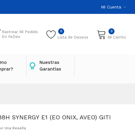
Mi Cuenta
0
0
Rastrear Mi Pedido
En FeDex
Lista de Deseos
Mi Carrito
ómo
Nuestras
prar?
Garantías
88H SYNERGY E1 (EO ONIX, AVEO) GITI
bir Una Reseña