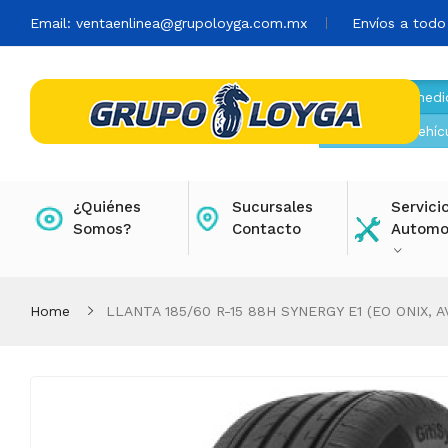
Email:
ventaenlinea@grupoloyga.com.mx
Envíos a todo
Buscar por medi
Buscar por vehíc
¿Quiénes
Sucursales
Servici
Somos?
Contacto
Automo
Home
LLANTA 185/60 R-15 88H SYNERGY E1 (EO ONIX, A