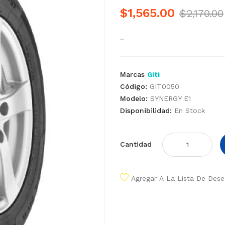
$1,565.00
$2,170.00
..
Marcas
Giti
Código:
GIT0050
Modelo:
SYNERGY E1
Disponibilidad:
En Stock
Cantidad
Agregar A La Lista De Des