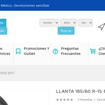
 México, Devoluciones sencillas
da
ulo
Buscar
os
Promociones Y
Preguntas
¿C
trices
Outlet
Frecuentes
Com
VEO) GITI
LLANTA 185/60 R-15 
0 Reseñas
Escri